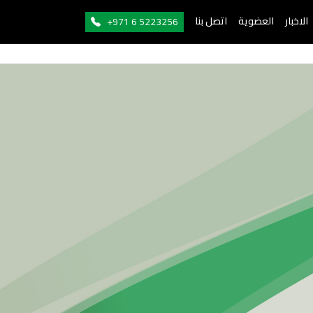
الاخبار
العضوية
اتصل بنا
+971 6 5223256