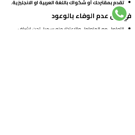
تقدم بمقترحك أو شكواك باللغة العربية او الانجليزية.
في حال عدم الوفاء بالوعود
التواصل مع المتعامل والاعتذار منه رسميا، تحت إشراف
المسؤول المباشر وإنجاز العمل المطلوب دون تكبد أي
تكاليف إضافية.
نوجيه دعوة كبار الشخصيات في إحدى فعاليات المركز الرئيسية.