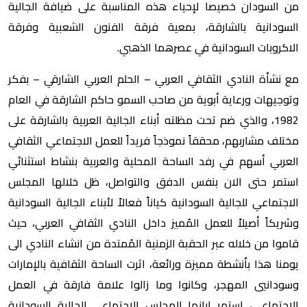
من السودان خصيصا لإحياء هذه المناسبة على ضيافة الجالية
السودانية بالشارقة، بمعية فرقة الفنون الشعبية وفرقة
الاكروبات السودانية في عصرهما الذهبي.
مع نشأة النادي الثقافي العربي – الحلم العربي الشارقي – بفكر
وتوجيهات ورعاية أبوية من صاحب السمو حاكم الشارقة في العام
1982، والذي ضم تحت مظلته أبناء الجالية العربية بالشارقة على
مختلف مشاربهم، محققاً نموذجاً فريداً للعمل الاجتماعي الثقافي
العربي أسهم في رفد الساحة المحلية والعربية بنشاط استثنائي
استمر حتى الان بنفس الدفق والتواصل، ظل خلالها المجلس
الاجتماعي للجالية السودانية كياناً فعالاً لأبناء الجالية السودانية
وشريكاً أصيلاً للعمل المُميز داخل النادي الثقافي العربي، حيث
قاموا من خلاله عبر الحقبة الزمنية المُمتدة من انشاء النادي الى
يومنا هذا بأنشطة مميزة ورائعة، اثرت الساحة الثقافية بالإمارات
وسودانيي المهجر، وكانوا وما زالوا علامة فارقة في العمل
الاجتماعي، استمر ابانها المجلس الاجتماعي للجالية السودانية