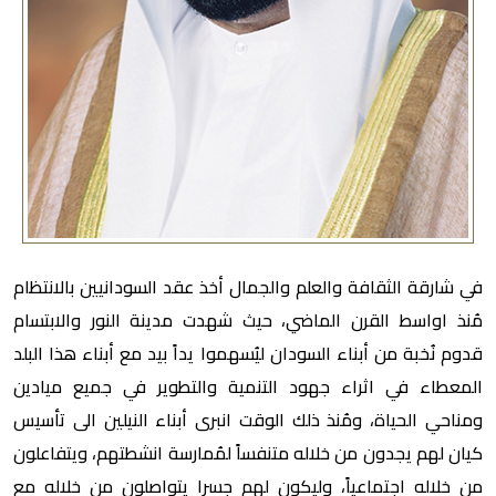
في شارقة الثقافة والعلم والجمال أخذ عقد السودانيين بالانتظام
مُنذ اواسط القرن الماضي، حيث شهدت مدينة النور والابتسام
قدوم نُخبة من أبناء السودان ليُسهموا يداً بيد مع أبناء هذا البلد
المعطاء في اثراء جهود التنمية والتطوير في جميع ميادين
ومناحي الحياة، ومُنذ ذلك الوقت انبرى أبناء النيلين الى تأسيس
كيان لهم يجدون من خلاله متنفساً لمُمارسة انشطتهم، ويتفاعلون
من خلاله اجتماعياً، وليكون لهم جسرا يتواصلون من خلاله مع