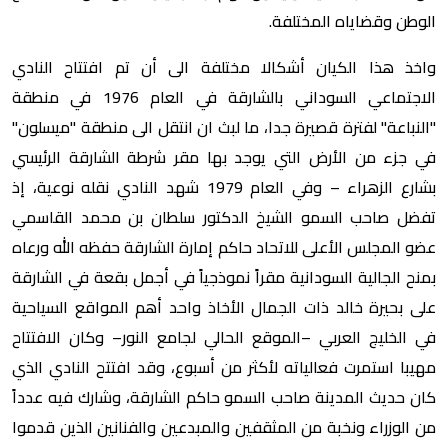
الوطن وقضاياه المختلفة.
واخذ هذا الكيان أشكالا مختلفة الى أن تم افتتاح النادي
الاجتماعي السوداني بالشارقة في العام 1976 في منطقة
"النباعة" لفترة قصيرة جدا، ما لبث ان انتقل الى منطقة "ميسلون"
في جزء من الأرض التي يوجد بها مقر شرطة الشارقة الرئيسي
بشارع الزهراء – وفي العام 1979 شهد النادي نقله نوعية، إذ
تفضل صاحب السمو الشيخ الدكتور سلطان بن محمد القاسمي
عضو المجلس الأعلى للاتحاد حاكم إمارة الشارقة حفظه الله ورعاه
بمنح الجالية السودانية مقراً نموذجياً في أجمل بقعة في الشارقة
على بحيرة خالد ذات الجمال الأخاذ واحد أهم المواقع السياحية
في الخليج العربي –الموقع الحالي لجامع النور– وكان الافتتاح
مهيبا استمرت فعالياته لأكثر من أسبوع، وقد افتتح النادي الذي
كان حديث المدينة صاحب السمو حاكم الشارقة، وشارك فيه عدداً
من الوزراء ونخبة من المثقفين والمبدعين والفنانين الذين قدموا